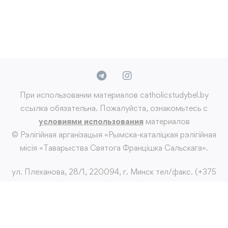
При использовании материалов catholicstudybel.by
ссылка обязательна. Пожалуйста, ознакомьтесь с
условиями использования
материалов
© Рэлігійная арганізацыя «Рымска-каталіцкая рэлігійная
місія «Таварыства Святога Францішка Сальскага».
ул. Плеханова, 28/1, 220094, г. Минск тел/факс. (+375
17) 265 22 98; (+375 29) 387 19 26