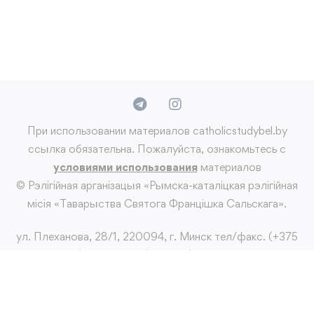
При использовании материалов catholicstudybel.by
ссылка обязательна. Пожалуйста, ознакомьтесь с
условиями использования
материалов
© Рэлігійная арганізацыя «Рымска-каталіцкая рэлігійная
місія «Таварыства Святога Францішка Сальскага».
ул. Плеханова, 28/1, 220094, г. Минск тел/факс. (+375
17) 265 22 98; (+375 29) 387 19 26