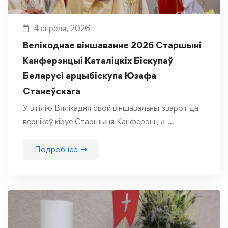
4 апреля, 2026
Велікоднае віншаванне 2026 Старшыні
Канферэнцыі Каталіцкіх Біскупаў
Беларусі арцыбіскупа Юзафа
Станеўскага
У вігілію Вялікадня свой віншавальны зварот да
вернікаў кіруе Старшыня Канферэнцыі …
Подробнее