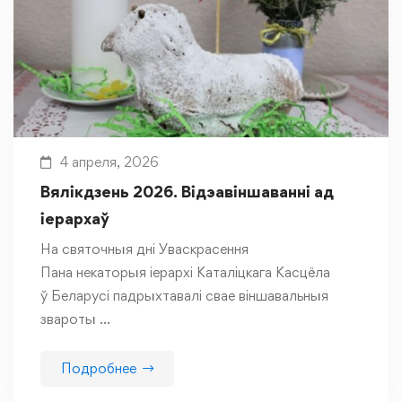
4 апреля, 2026
Вялікдзень 2026. Відэавіншаванні ад
іерархаў
На святочныя дні Уваскрасення
Пана некаторыя іерархі Каталіцкага Касцёла
ў Беларусі падрыхтавалі свае віншавальныя
звароты …
Подробнее