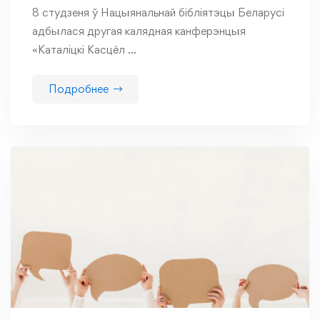
8 студзеня ў Нацыянальнай бібліятэцы Беларусі
адбылася другая калядная канферэнцыя
«Каталіцкі Касцёл …
Подробнее