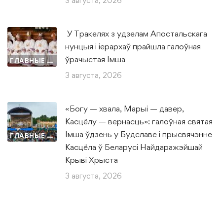
3 августа, 2026
У Тракелях з удзелам Апостальскага
нунцыя і іерархаў прайшла галоўная
ўрачыстая Імша
ГЛАВНЫЕ НОВОСТИ
3 августа, 2026
«Богу — хвала, Марыі — давер,
Касцёлу — вернасць»: галоўная святая
Імша ўдзень у Будславе і прысвячэнне
ГЛАВНЫЕ НОВОСТИ
Касцёла ў Беларусі Найдаражэйшай
Крыві Хрыста
3 августа, 2026