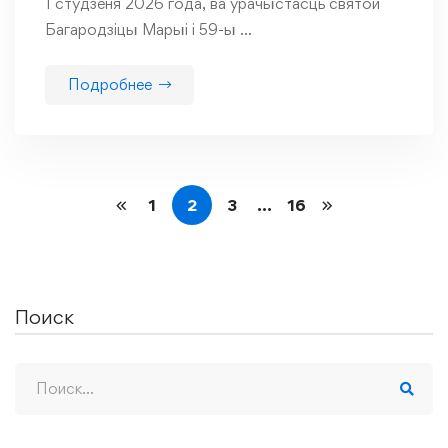
1 студзеня 2026 года, ва ўрачыстасць святой
Багародзіцы Марыі і 59-ы …
Подробнее
1
2
3
…
16
Поиск