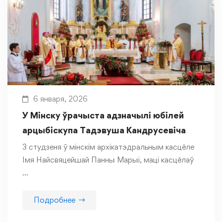
6 января, 2026
У Мінску ўрачыста адзначылі юбілей
арцыбіскупа Тадэвуша Кандрусевіча
3 студзеня ў мінскім архікатэдральным касцёле
Імя Найсвяцейшай Панны Марыі, маці касцёлаў
…
Подробнее