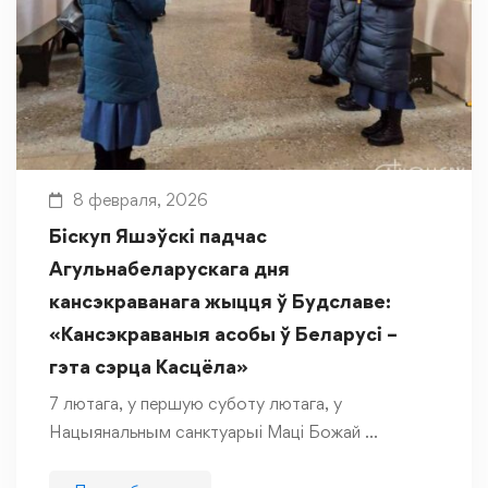
8 февраля, 2026
Біскуп Яшэўскі падчас
Агульнабеларускага дня
кансэкраванага жыцця ў Будславе:
«Кансэкраваныя асобы ў Беларусі –
гэта сэрца Касцёла»
7 лютага, у першую суботу лютага, у
Нацыянальным санктуарыі Маці Божай …