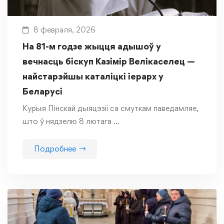
8 февраля, 2026
На 81-м годзе жыцця адышоў у
вечнасць біскуп Казімір Велікаселец —
найстарэйшы каталіцкі іерарх у
Беларусі
Курыя Пінскай дыяцэзіі са смуткам паведамляе,
што ў нядзелю 8 лютага …
Подробнее