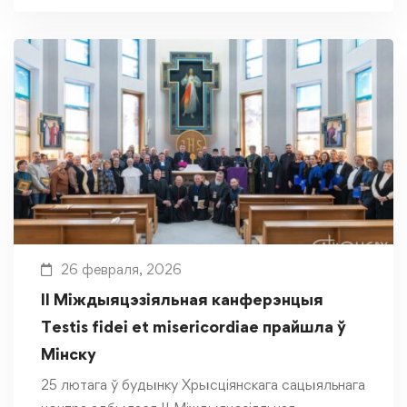
26 февраля, 2026
ІІ Міждыяцэзіяльная канферэнцыя
Testis fidei et misericordiae прайшла ў
Мінску
25 лютага ў будынку Хрысціянскага сацыяльнага