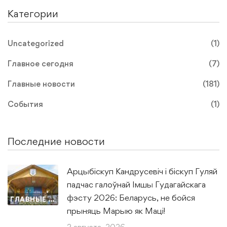
Категории
Uncategorized
(1)
Главное сегодня
(7)
Главные новости
(181)
События
(1)
Последние новости
Арцыбіскуп Кандрусевіч і біскуп Гуляй
падчас галоўнай Імшы Гудагайскага
фэсту 2026: Беларусь, не бойся
ГЛАВНЫЕ НОВОСТИ
прыняць Марыю як Маці!