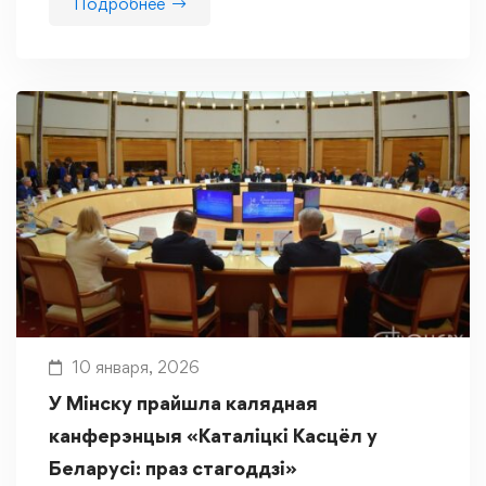
Подробнее
10 января, 2026
У Мінску прайшла калядная
канферэнцыя «Каталіцкі Касцёл у
Беларусі: праз стагоддзі»