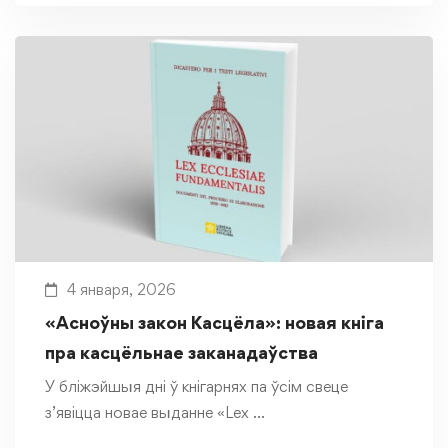
4 января, 2026
«Асноўны закон Касцёла»: новая кніга
пра касцёльнае заканадаўства
У бліжэйшыя дні ў кнігарнях па ўсім свеце
з’явіцца новае выданне «Lex …