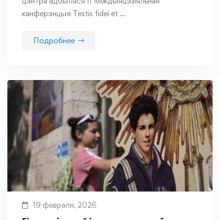
цэнтра адбылася ІІ Міждыяцэзіяльная
канферэнцыя Testis fidei et …
Подробнее
19 февраля, 2026