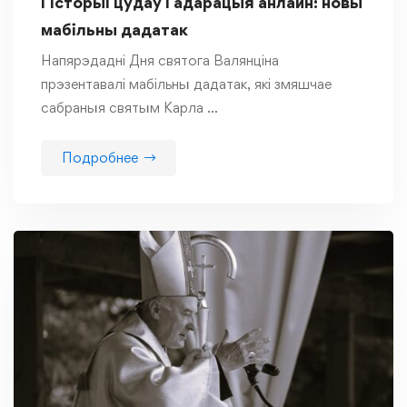
Гісторыі цудаў і адарацыя анлайн: новы
мабільны дадатак
Напярэдадні Дня святога Валянціна
прэзентавалі мабільны дадатак, які змяшчае
сабраныя святым Карла …
Подробнее