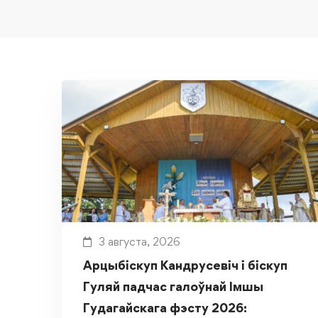
3 августа, 2026
Арцыбіскуп Кандрусевіч і біскуп
Гуляй падчас галоўнай Імшы
Гудагайскага фэсту 2026: