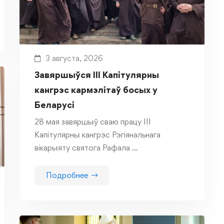
3 августа, 2026
Завяршыўся III Капітулярны
кангрэс кармэлітаў босых у
Беларусі
28 мая завяршыў сваю працу ІІІ
Капітулярны кангрэс Рэгіянальнага
вікарыяту святога Рафала …
Подробнее