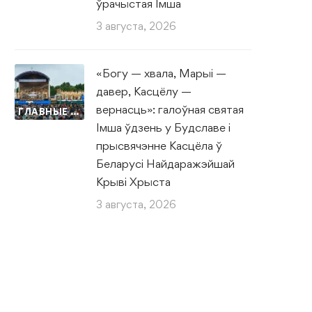
ўрачыстая Імша
3 августа, 2026
«Богу — хвала, Марыі —
давер, Касцёлу —
вернасць»: галоўная святая
ГЛАВНЫЕ НОВОСТИ
Імша ўдзень у Будславе і
прысвячэнне Касцёла ў
Беларусі Найдаражэйшай
Крыві Хрыста
3 августа, 2026