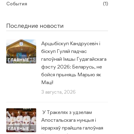
События
(1)
Последние новости
Арцыбіскуп Кандрусевіч і
біскуп Гуляй падчас
галоўнай Імшы Гудагайскага
ГЛАВНЫЕ НОВОСТИ
фэсту 2026: Беларусь, не
бойся прыняць Марыю як
Маці!
3 августа, 2026
У Тракелях з удзелам
Апостальскага нунцыя і
іерархаў прайшла галоўная
ГЛАВНЫЕ НОВОСТИ