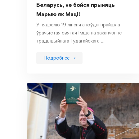
Беларусь, не бойся прыняць
Марыю як Маці!
У нядзелю 19 ліпеня апоўдні прайшла
ўрачыстая святая Імша на заканчэнне
традыцыйнага Гудагайскага …
Подробнее