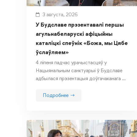
3 августа, 2026
У Будславе прэзентавалі першы
агульнабеларускі афіцыйны
каталіцкі спеўнік «Божа, мы Цябе
ўслаўляем»
4 ліпеня падчас урачыстасцяў у
Нацыянальным санктуарыі ў Будславе
адбылася прэзентацыя доўгачаканага …
Подробнее