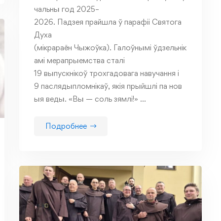
чальны год 2025–
2026. Падзея прайшла ў парафіі Святога
Духа
(мікрараён Чыжоўка). Галоўнымі ўдзельнік
амі мерапрыемства сталі
19 выпускнікоў трохгадовага навучання і
9 паслядыпломнікаў, якія прыйшлі па нов
ыя веды. «Вы — соль зямлі!» …
Подробнее