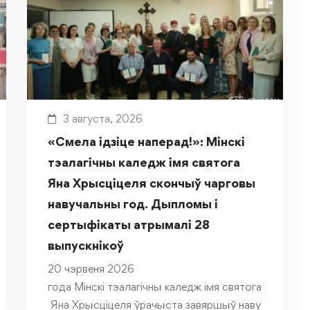
3 августа, 2026
«Смела ідзіце наперад!»: Мінскі
тэалагічны каледж імя святога
Яна Хрысціцеля скончыў чарговы
навучальны год. Дыпломы і
сертыфікаты атрымалі 28
выпускнікоў
20 чэрвеня 2026
года Мінскі тэалагічны каледж імя святога
Яна Хрысціцеля ўрачыста завяршыў наву