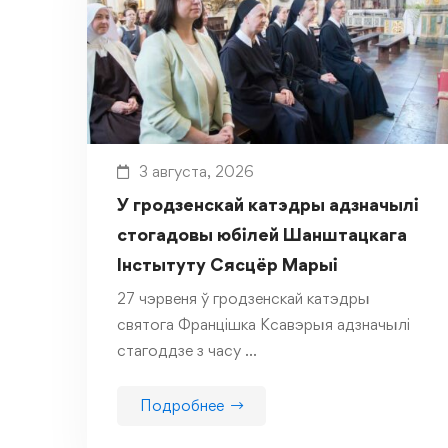
3 августа, 2026
У гродзенскай катэдры адзначылі
стогадовы юбілей Шанштацкага
Інстытуту Сясцёр Марыі
27 чэрвеня ў гродзенскай катэдры
святога Францішка Ксавэрыя адзначылі
стагоддзе з часу …
Подробнее