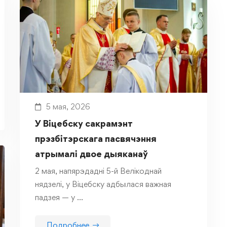
5 мая, 2026
У Віцебску сакрамэнт
прэзбітэрскага пасвячэння
атрымалі двое дыяканаў
2 мая, напярэдадні 5-й Велікоднай
нядзелі, у Віцебску адбылася важная
падзея — у …
Подробнее