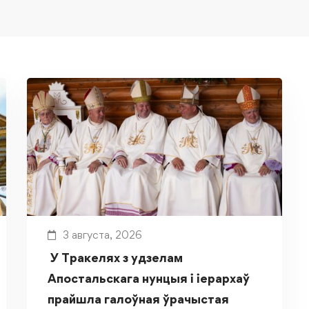
3 августа, 2026
У Тракелях з удзелам
Апостальскага нунцыя і іерархаў
прайшла галоўная ўрачыстая