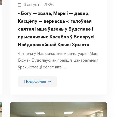
3 августа, 2026
«Богу — хвала, Марыі — давер,
Касцёлу — вернасць»: галоўная
святая Імша ўдзень у Будславе і
прысвячэнне Касцёла ў Беларусі
Найдаражэйшай Крыві Хрыста
4 ліпеня ў Нацыянальным санктуарыі Маці
Божай Будслаўскай прайшлі цэнтральныя
ўрачыстасці сёлетняга …
Подробнее