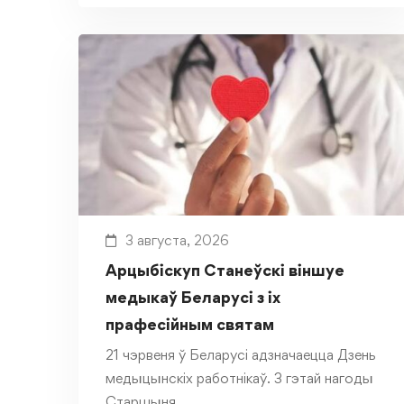
3 августа, 2026
Арцыбіскуп Станеўскі віншуе
медыкаў Беларусі з іх
прафесійным святам
21 чэрвеня ў Беларусі адзначаецца Дзень
медыцынскіх работнікаў. З гэтай нагоды
Старшыня …