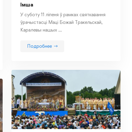
Імша
У суботу 11 ліпеня ў рамках святкавання
ўрачыстасці Маці Божай Тракельскай,
Каралевы нашых …
Подробнее