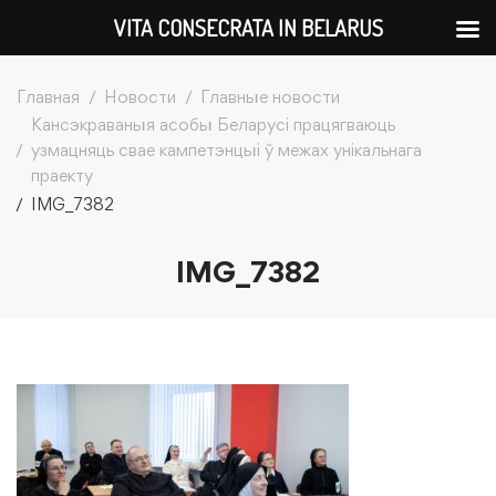
VITA CONSECRATA IN BELARUS
Главная
Новости
Главные новости
Кансэкраваныя асобы Беларусі працягваюць
узмацняць свае кампетэнцыі ў межах унікальнага
праекту
IMG_7382
IMG_7382