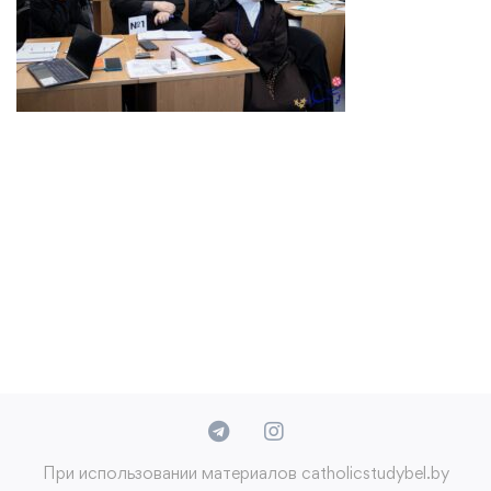
При использовании материалов catholicstudybel.by