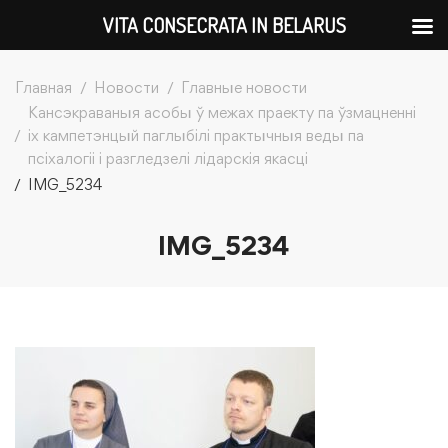
VITA CONSECRATA IN BELARUS
Главная
Новости
Главные новости
Кансэкраваныя асобы ў межах праекту па ўзмацненні
іх кампетэнцый паглыбілі практычныя веды па
псіхалогіі і разгледзелі лідарскія якасці
IMG_5234
IMG_5234