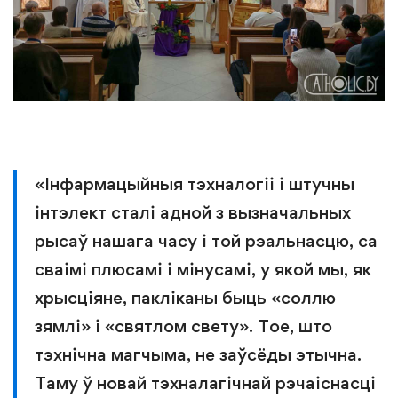
«Інфармацыйныя тэхналогіі і штучны
інтэлект сталі адной з вызначальных
рысаў нашага часу і той рэальнасцю, са
сваімі плюсамі і мінусамі, у якой мы, як
хрысціяне, пакліканы быць «соллю
зямлі» і «святлом свету». Тое, што
тэхнічна магчыма, не заўсёды этычна.
Таму ў новай тэхналагічнай рэчаіснасці