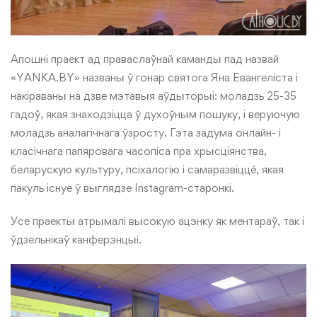
Апошні праект ад праваслаўнай каманды пад назвай
«YANKA.BY» названы ў гонар святога Яна Евангеліста і
накіраваны на дзве мэтавыя аўдыторыі: моладзь 25-35
гадоў, якая знаходзіцца ў духоўным пошуку, і веруючую
моладзь аналагічнага ўзросту. Гэта задума онлайн- і
класічнага папяровага часопіса пра хрысціянства,
беларускую культуру, псіхалогію і самаразвіццё, якая
пакуль існуе ў выглядзе
Instagram-старонкі
.
Усе праекты атрымалі высокую ацэнку як ментараў, так і
ўдзельнікаў канферэнцыі.