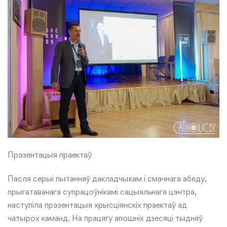
Прэзентацыя праектаў
Пасля серыі пытанняў дакладчыкам і смачнага абеду,
прыгатаванага супрацоўнікамі сацыяльнага цэнтра,
наступіла прэзентацыя хрысціянскіх праектаў ад
чатырох каманд. На працягу апошніх дзесяці тыдняў