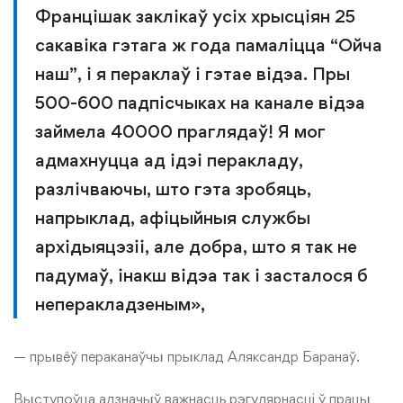
Францішак заклікаў усіх хрысціян 25
сакавіка гэтага ж года памаліцца “Ойча
наш”, і я пераклаў і гэтае відэа. Пры
500-600 падпісчыках на канале відэа
займела 40000 праглядаў! Я мог
адмахнуцца ад ідэі перакладу,
разлічваючы, што гэта зробяць,
напрыклад, афіцыйныя службы
архідыяцэзіі, але добра, што я так не
падумаў, інакш відэа так і засталося б
неперакладзеным»,
— прывёў пераканаўчы прыклад Аляксандр Баранаў.
Выступоўца адзначыў важнасць рэгулярнасці ў працы