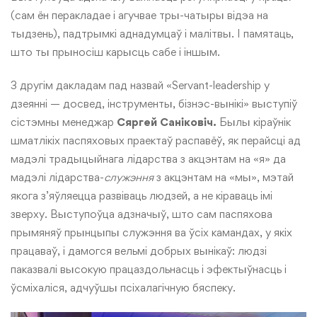
(сам ён перакладае і агучвае тры-чатыры відэа на
тыдзень), падтрымкі аднадумцаў і малітвы. І памятаць,
што ты прыносіш карысць сабе і іншым.
З другім дакладам пад назвай «Servant-leadership у
дзеянні — досвед, інструменты, бізнэс-вынікі» выступіў
сістэмны менеджар
Сяргей Саніковіч.
Былы кіраўнік
шматлікіх паспяховых праектаў распавёў, як перайсці ад
мадэлі традыцыйнага лідарства з акцэнтам на «я» да
мадэлі лідарства-
служэння
з акцэнтам на «мы», мэтай
якога з’яўляецца развіваць людзей, а не кіраваць імі
зверху. Выступоўца адзначыў, што сам паспяхова
прымяняў прынцыпы служэння ва ўсіх камандах, у якіх
працаваў, і дамогся вельмі добрых вынікаў: людзі
паказвалі высокую працаздольнасць і эфектыўнасць і
ўсміхаліся, адчуўшы псіхалагічную бяспеку.