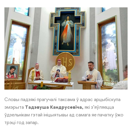
Словы падзякі прагучалі таксама ў адрас арцыбіскупа
эмэрыта
Тадэвуша Кандрусевіча,
які з’яўляецца
ўдзельнікам гэтай ініцыятывы ад самага яе пачатку ўжо
трэці год запар.