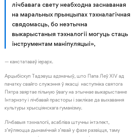
лічбавага свету неабходна заснаваная
на маральных прынцыпах тэхналагічная
свядомасць, бо неэтычна
выкарыстаныя тэхналогіі могуць стаць
інструментам маніпуляцыі»,
— канстатаваў іерарх.
Арцыбіскуп Тадэвуш адзначыў, што Папа Леў XIV ад
пачатку свайго служэння ў якасці наступніка святога
Пятра звяртае пільную ўвагу на этычнае выкарыстанне
Інтэрнэту і лічбавай прасторы і заклікае да выхавання
культуры хрысціянскага гуманізму.
Лічбавыя тэхналогіі, асабліва штучны інтэлект,
з’яўляюцца дынамічнай з’явай у фазе развіцця, таму