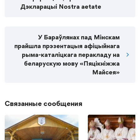
Дэкларацыі Nostra aetate
У Бараўлянах пад Мінскам
прайшла прэзентацыя афіцыйнага
рыма-каталіцкага перакладу на
беларускую мову «Пяцікніжжа
Майсея»
Связанные сообщения