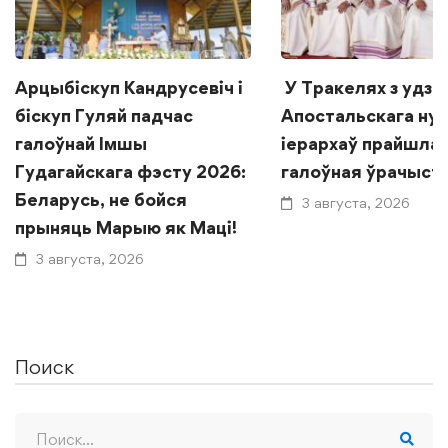
Арцыбіскуп Кандрусевіч і
У Тракелях з удзе
біскуп Гуляй падчас
Апостальскага нун
галоўнай Імшы
іерархаў прайшла
Гудагайскага фэсту 2026:
галоўная ўрачыст
Беларусь, не бойся
3 августа, 2026
прыняць Марыю як Маці!
3 августа, 2026
Поиск