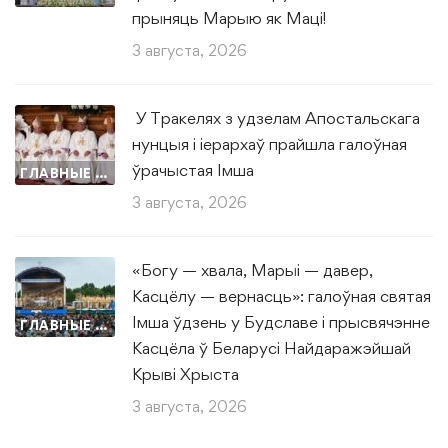
прыняць Марыю як Маці!
3 августа, 2026
У Тракелях з удзелам Апостальскага
нунцыя і іерархаў прайшла галоўная
ўрачыстая Імша
ГЛАВНЫЕ НОВОСТИ
3 августа, 2026
«Богу — хвала, Марыі — давер,
Касцёлу — вернасць»: галоўная святая
Імша ўдзень у Будславе і прысвячэнне
ГЛАВНЫЕ НОВОСТИ
Касцёла ў Беларусі Найдаражэйшай
Крыві Хрыста
3 августа, 2026