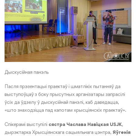
Дыскусійная панэль
Пасля прэзентацыі праектаў і шматлікіх пытанняў да
выступоўцаў з боку прысутных арганізатары запрасілі
ўсіх да ўдзелу ў дыскусійнай панэлі, каб даведацца,
«што знаходзіцца пад капотам хрысціянскіх праектаў».
Спікерамі выступілі
сястра Часлава Навіцкая USJK
,
дырэктарка Хрысціянскага сацыяльнага цэнтра,
Яўгенія