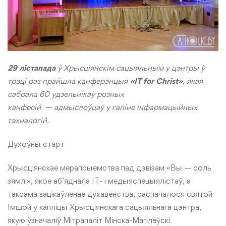
29 лістапада
ў Хрысціянскім сацыяльным у цэнтры ў
трэці раз прайшла канферэнцыя
«IT for Christ»
, якая
сабрала 60 удзельнікаў розных
канфесій — адмыслоўцаў у галіне інфармацыйных
тэхналогій.
Духоўны старт
Хрысціянскае мерапрыемства пад дэвізам «Вы — соль
зямлі», якое аб’яднала IT- і медыяспецыялістаў, а
таксама зацікаўленае духавенства, распачалося святой
Імшой у капліцы Хрысціянскага сацыяльнага цэнтра,
якую ўзначаліў Мітрапаліт Мінска-Магілёўскі