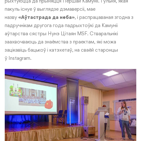
рыхтуюцца да прыняцця Першай Камуніі. Гульня, якая
пакуль існуе ў выглядзе дэмаверсіі, мае
назву
«Аўтастрада да неба»
, і распрацаваная згодна з
падручнікам другога года падрыхтоўкі да Камуніі
аўтарства сястры Нунэ Цітаян MSF. Стваральнікі
заахвочваюць да знаёмства з праектам, які можа
зацікавіць бацькоў і катэхетаў, на сваёй старонцы
ў
Instagram
.