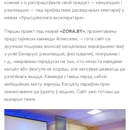
кожная з іх распрацоўвала свой прадукт — канцэпцыю і
рэалізацыю — пад кіраўніцтвам дасведчаных ментараў у
межах «Хрысціянскага акселератара».
Першы праект пад назвай
«
ZORA
.
BY
»
, прэзентаваны
прадстаўніком каманды Аляксеем, — гэта
сайт
са
зручным пошукам анонсаў касцёльных мерапрыемстваў
з усёй Беларусі: рэкалекцый, фестываляў, пілігрымак і
г.д., накіраваны перадусім на тых, хто нячаста наведвае
касцёл або ўвогуле не ходзіць, але захоўвае цікавасць да
рэлігійнага жыцця. Каманда ставіць перад сабой
амбіцыйную мэту: вярнуць Касцёлу парафіян праз
заахвочванне да ўдзелу ў акцыях. Сайт ужо гатовы да
выкарыстання.