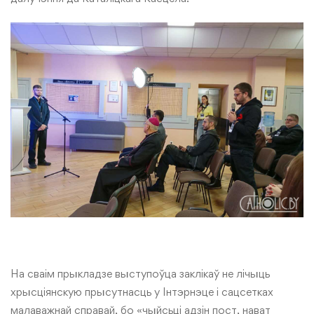
На сваім прыкладзе выступоўца заклікаў не лічыць
хрысціянскую прысутнасць у Інтэрнэце і сацсетках
малаважнай справай, бо «чыйсьці адзін пост, нават