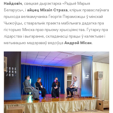
Найдовіч
, свецкая дырэктарка «Радыё Марыя
Беларусь», і
айцец Міхаіл Страха
, клірык праваслаўнага
прыхода велікамучаніка Георгія Пераможцы ў мінскай
Чыжоўцы, стваральнік праекта мабільнага дадатка пра
гісторыю Мінска праз прызму хрысціянства. Гутарку пра
лідарства і выгаранне, складанасці працы ў калектыве і
матывацыю мадэраваў вядоўца
Андрэй Місан
.