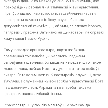
складана даць ім канчатковую ацэнку і вызначыць, дзе
праходзіць чырвоная лінія этычнасці іх выкарыстання.
Пры ўсіх відавочных плюсах іх задзейнічання нават у
пастырскім служэнні з іх боку існуе небяспека
дэгуманізаванай камунікацыі, аб чым, па словах іерарха,
папярэдзіў прэфект Ватыканскай Дыкастэрыі па справах
камунікацыі Паоло Руфіні.
Таму, паводле арцыпастыра, варта пазбягаць
празмернай тэхналагізацыі чалавека і падмены
сапраўднага штучным, бо машына не ведае, што такое
жывое слова, поўнае Божага Духа, што такое любоў і
ахвяра. Гэта вельмі важна і ў пастырскім служэнні, якое
з’яўляецца служэннем жывой асобы ў прысутнасці Бога
пад дзеяннем ласкі. Акрамя гэтага, трэба таксама
прытрымлівацца лічбавай гігіены.
Іерарх завяршыў гамілію малітоўным заклікам да