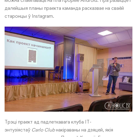
можна
спампаваць
на платформе Android. Пра развіццё і
далейшыя планы праекта каманда расказвае на сваёй
старонцы ў
Instagram
.
Трэці праект ад падлеткавага клуба IT-
энтузіястаў
Carlo
Club
накіраваны на дзяцей, якія