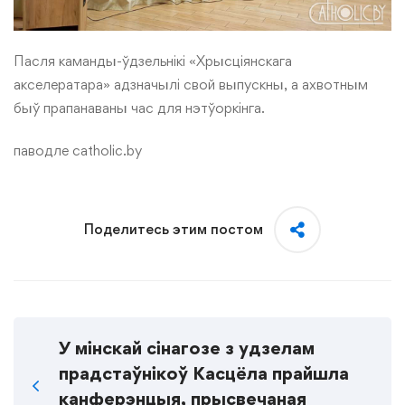
Пасля каманды-ўдзельнікі «Хрысціянскага
акселератара» адзначылі свой выпускны, а ахвотным
быў прапанаваны час для нэтўоркінга.
паводле
catholic.by
Поделитесь этим постом
У мінскай сінагозе з удзелам
прадстаўнікоў Касцёла прайшла
канферэнцыя, прысвечаная