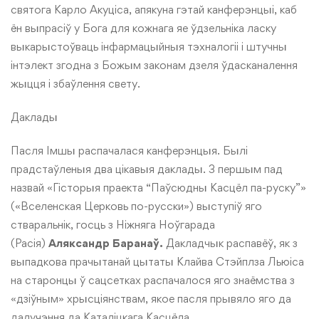
святога Карло Акуціса, апякуна гэтай канферэнцыі, каб
ён выпрасіў у Бога для кожнага яе ўдзельніка ласку
выкарыстоўваць інфармацыйныя тэхналогіі і штучны
інтэлект згодна з Божым законам дзеля ўдасканалення
жыцця і збаўлення свету.
Даклады
Пасля Імшы распачалася канферэнцыя. Былі
прадстаўленыя два цікавыя даклады. З першым пад
назвай «Гісторыя праекта “Паўсюдны Касцёл па-руску”»
(«Вселенская Церковь по-русски») выступіў яго
стваральнік, госць з Ніжняга Ноўгарада
(Расія)
Аляксандр Баранаў.
Дакладчык распавёў, як з
выпадкова прачытанай цытаты Клайва Стэйплза Льюіса
на старонцы ў сацсетках распачалося яго знаёмства з
«дзіўным» хрысціянствам, якое пасля прывяло яго да
далучэння да Каталіцкага Касцёла.