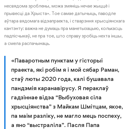
несвядома зроблены, можа змяніць нечае жыццё і
прывесці да Хрыста». Тое самае датычыць, паводле
аўтара вядомага відэапраекта, і стварэння хрысціянскага
кантэнту: важна не думаць пра манетызацыю, колькасць
падпісчыкаў, не пра тое, што справу зробіць нехта іншы,
а смела распачынаць.
«Паваротным пунктам у гісторыі
праекта, які робім я і мой сябар Раман,
стаў люты 2020 года, калі бушавала
пандэмія каранавірусу. Я пераклаў
гадзіннае відэа “Выбуховая сіла
хрысціянства” з Майкам Шмітцам, якое,
па маім разліку, не магло мець поспеху,
а яно “выстраліла”. Пасля Папа