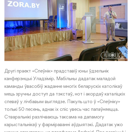
Другі праект «Спеўнік» прадставіў юны ўдзельнік
канферэнцыі Уладзімір.
Мабільны дадатак
маладой
каманды ўвасобіў жаданне многіх беларускіх католікаў
мець зручны доступ да тэкстаў, нот і акордаў каталіцкіх
спеваў у лічбавым выглядзе. Пакуль што ў «Спеўніку»
толькі 50 песень, аднак іх спіс увесь час папаўняецца.
Стваральнікі разлічваюць таксама на дапамогу
карыстальнікаў у фарміраванні аўдыятэкі. Дадатак ужо