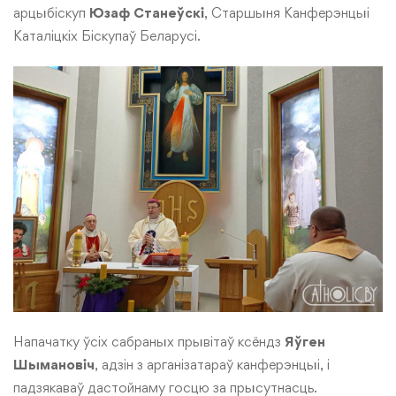
арцыбіскуп
Юзаф Станеўскі
, Старшыня Канферэнцыі
Каталіцкіх Біскупаў Беларусі.
Напачатку ўсіх сабраных прывітаў ксёндз
Яўген
Шымановіч
, адзін з арганізатараў канферэнцыі, і
падзякаваў дастойнаму госцю за прысутнасць.