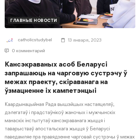
ГЛАВНЫЕ НОВОСТИ
catholicstudybel
13 января, 2023
0 комментарий
Кансэкраваных асоб Беларусі
запрашаюць на чарговую сустрэчу ў
межах праекту, скіраванага на
ўзмацненне іх кампетэнцыі
Каардынацыйная Рада вышэйшых настаяцеляў,
дэлегатаў і прадстаўнікоў жаночых і мужчынскіх
манаскіх інстытутаў кансэкраванага жыцця і
таварыстваў апостальскага жыцця ў Беларусі
паведамляе пра правядзенне чарговай сустрэчы ў межах