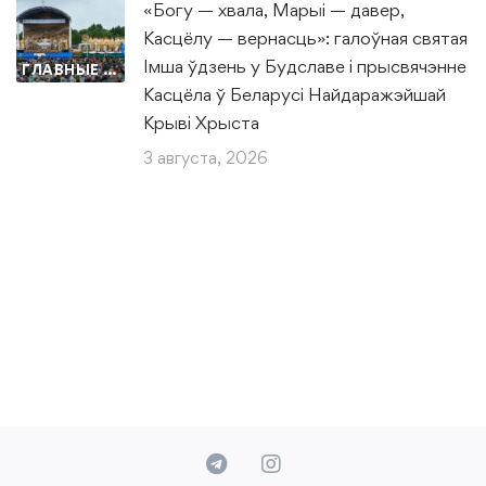
«Богу — хвала, Марыі — давер,
Касцёлу — вернасць»: галоўная святая
Імша ўдзень у Будславе і прысвячэнне
ГЛАВНЫЕ НОВОСТИ
Касцёла ў Беларусі Найдаражэйшай
Крыві Хрыста
3 августа, 2026