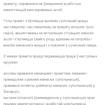
праекту, скіраванага на ўзмацненне асабістых
кампетэнцый кансэкраваных асоб.
Гэты праект з’яўляецца вынікам супольнай працы
настаяцеляў і настаяцельніц на працягу апошніх трох
гадоў, арыентаваны на актуальную сітуацыю манскіх
асоб і з’яўляецца свайго роду адказам на патрэбы і
выклікі манаскага жыцця і служэння ў сучасным свеце.
У межах праекта прадугледжваецца праца ў наступных
кірунках:
асновы кіравання камандамі і праектамі, іміджам і
грамадскімі сувязямі манаскіх супольнасцяў,
прававыя аспекты дзейнасці манаскіх супольнасцяў у
Беларусі,
пытанні псіхалогіі ўзаемаадносін у супольнасцях праз
прызму кампетэнтнасці і асабістай ідэнтычнасці,