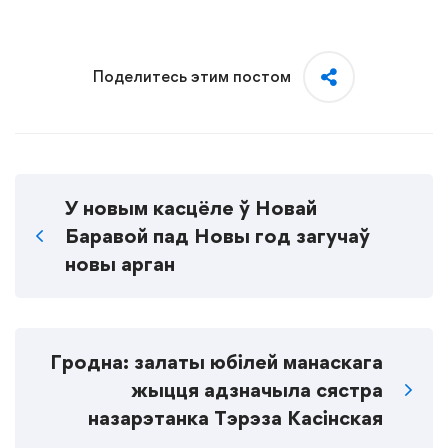
Поделитесь этим постом
У новым касцёле ў Новай
Баравой пад Новы год загучаў
новы арган
Гродна: залаты юбілей манаскага
жыцця адзначыла сястра
назарэтанка Тэрэза Касінская