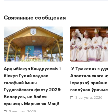
Связанные сообщения
Арцыбіскуп Кандрусевіч і
У Тракелях з удзе
біскуп Гуляй падчас
Апостальскага нун
галоўнай Імшы
іерархаў прайшла
Гудагайскага фэсту 2026:
галоўная ўрачыст
Беларусь, не бойся
3 августа, 2026
прыняць Марыю як Маці!
3 августа, 2026