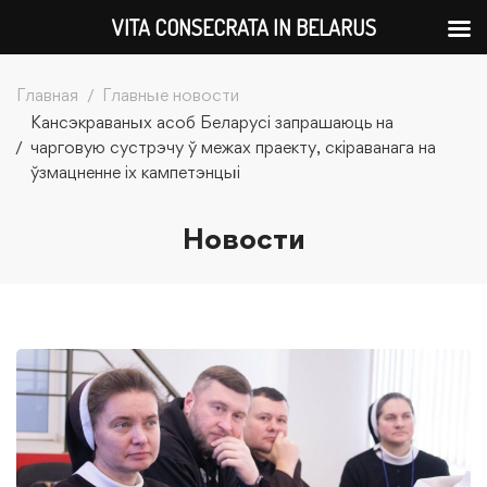
VITA CONSECRATA IN BELARUS
Главная
Главные новости
Кансэкраваных асоб Беларусі запрашаюць на
чарговую сустрэчу ў межах праекту, скіраванага на
ўзмацненне іх кампетэнцыі
Новости