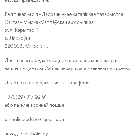
Рэлігійная місія «Дабрачыннае каталіцкае таварыства
Caritas» Мінска-Магілёўскай архідыяцэзіі
вул. Карытас, 1
в. Ляскоўка
220058, Мінскі р-н.
Для тых, хто будзе ехаць здалёк, ёсць магчымасць
начлегу ў цэнтры Caritas перад правядзеннем сустрэчы.
Дадатковая інфармацыя па тэлефоне:
+375(29) 317 92 91
або па электроннай пошце:
catholicstudybel@gmail.com
паводле catholic.by