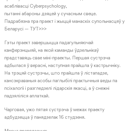
асаблівасці Cyberpsychology,
пытанні абароны дзяцей у сучасным свеце.
Падрабязна пра праект і жыццё манаскіх супольнасцяў у
Беларусі — ТУТ>>>
Гэты праект завершыцца падагульняючай
канферэнцыяй, на якой каманды ўдзельнікаў
прадставяць свае міні-праекты. Першая сустрэча
адбылася ў верасні, наступная прайшла ў кастрычніку.
На трэцяй сустрэчы, што прайшла ў лістападзе,
кансэкраваныя асобы паглыбілі практычныя веды па
псіхалогіі і разгледзелі лідарскія якасці, а ў снежні
падзяліліся аплаткай.
Чарговая, ужо пятая сустрэча ў межах праекту
адбудзецца ў панядзелак 16 студзеня.
Месца правядзення: