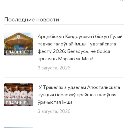
Последние новости
Арцыбіскуп Кандрусевіч і біскуп Гуляй
падчас галоўнай Імшы Гудагайскага
фэсту 2026: Беларусь, не бойся
ГЛАВНЫЕ НОВОСТИ
прыняць Марыю як Маці!
3 августа, 2026
У Тракелях з удзелам Апостальскага
нунцыя і іерархаў прайшла галоўная
ўрачыстая Імша
ГЛАВНЫЕ НОВОСТИ
3 августа, 2026